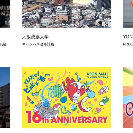
大阪成蹊大学
YO
ト編）
キャンパス改修計画
PRO