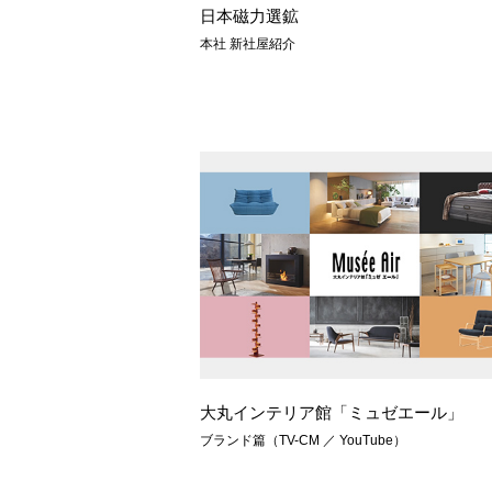
日本磁力選鉱
本社 新社屋紹介
大丸インテリア館「ミュゼエール」
ブランド篇（TV-CM ／ YouTube）