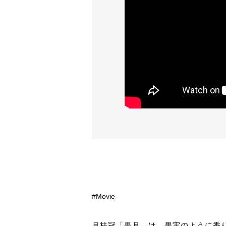
Movie
月桂冠「果月」は、果実のように香