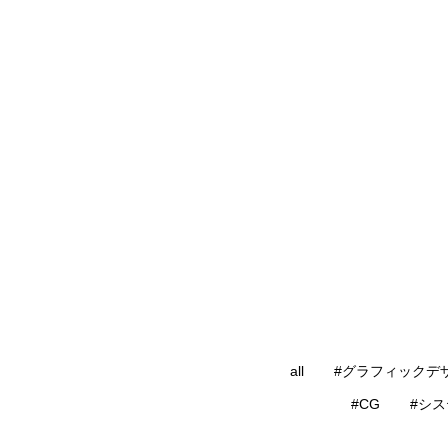
all
#グラフィックデ
#CG
#シ