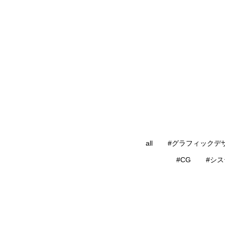
all
#グラフィックデ
#CG
#シ