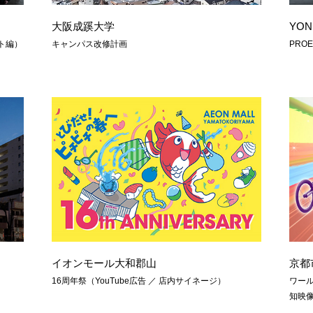
大阪成蹊大学
YO
ト編）
キャンパス改修計画
PRO
イオンモール大和郡山
京都
16周年祭（YouTube広告 ／ 店内サイネージ）
ワール
知映