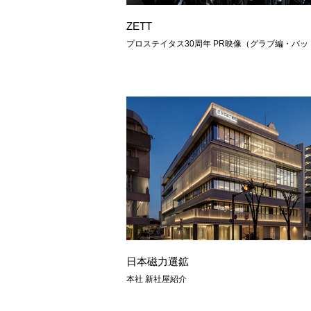
ZETT
プロステイタス30周年 PR映像（グラブ編・バッ
日本磁力選鉱
本社 新社屋紹介