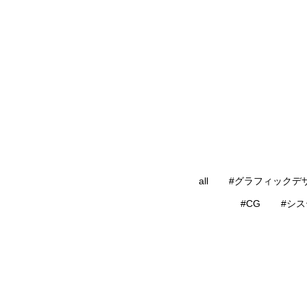
all
#グラフィックデ
#CG
#シ