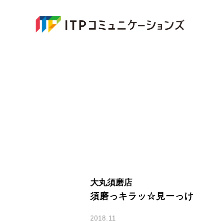
大丸須磨店
須磨っキラッ☆見ーっけ
2018.11