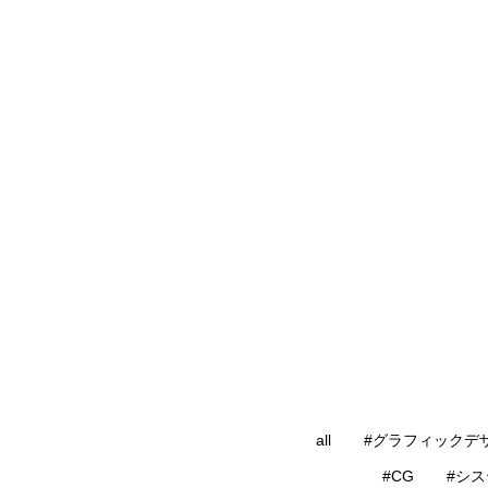
all
#グラフィックデ
#CG
#シ